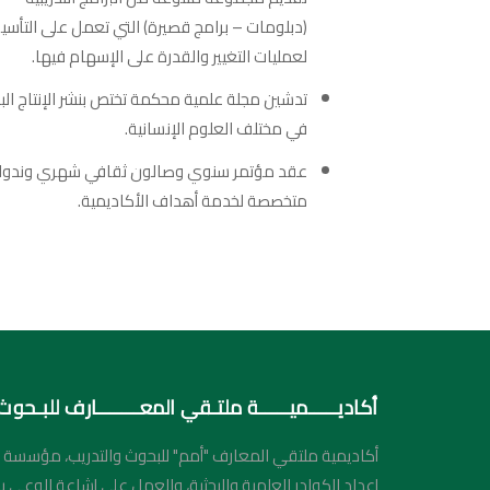
شة كتاب الانتقال إلى
البحر الأحمر يعمق أز
(دبلومات – برامج قصيرة) التي تعمل على التأس
مقراطية مع الدكتور نزيه علي
العالمي
لعمليات التغيير والقدرة على الإسهام فيها.
umam
17 يناير، 2024
د.أحمد ذكر الله
30 يناير، 2024
تدشين مجلة علمية محكمة تختص بنشر الإنتاج الب
في مختلف العلوم الإنسانية.
عقد مؤتمر سنوي وصالون ثقافي شهري وندوا
متخصصة لخدمة أهداف الأكاديمية.
أكاديـــــميـــــة ملتـقي المعـــــــارف للبـحوث 
أكاديمية ملتقي المعارف "أمم" للبحوث والتدريب، مؤسسة بحث
إعداد الكوادر العلمية والبحثية، والعمل على إشاعة الوعي 