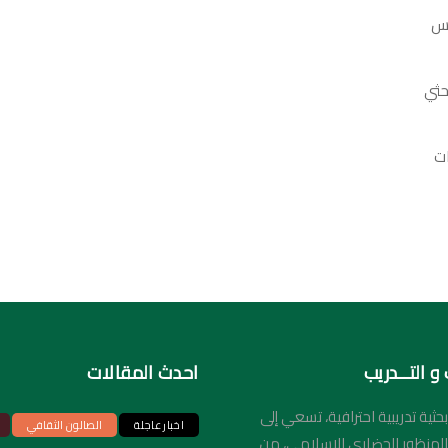
مات الاقتصاد
ملخص كتاب | الطريق إلى
يس
الديمقراطية
د. علي الدين هلال
24 يناير، 2024
حثي
ت
و التــدريب
احدث المقالات
ية تدريبية احترافية، تسعي إلى
اخبار عاجلة
الصالون الثقافي
بالمنظور الحضاري الإسلامي، من