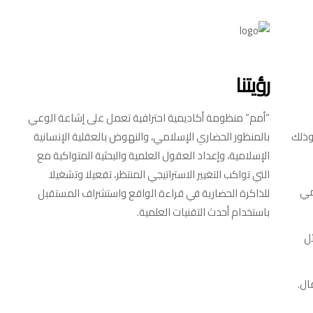
رؤيتنا
“أمم” منظومة أكاديمية احترافية تعمل على إشاعة الوعي
وذلك
بالمنظور الحضاري الإسلامي، والنهوض بالعقلية الإنسانية
الإسلامية، وإعداد العقول العلمية والبحثية المتواكبة مع
مقالات
اقتصادي
كتب وملخصات
التي تواكب التغيير الاستراتيجي المنتظر، تفعيلا وتشغيلا
مي
للذاكرة الحضارية في قراءة الواقع واستشراف المستقبل
باستخدام أحدث التقنيات العلمية.
ل
ال.