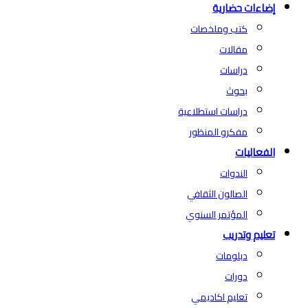
إضاءات حضارية
كتب وملخصات
مقالات
دراسات
بحوث
دراسات استطلاعية
مفكرو المنظور
الفعاليات
الندوات
الصالون الثقافي
المؤتمر السنوي
تعليم وتدريب
دبلومات
دورات
تعليم اكاديمي