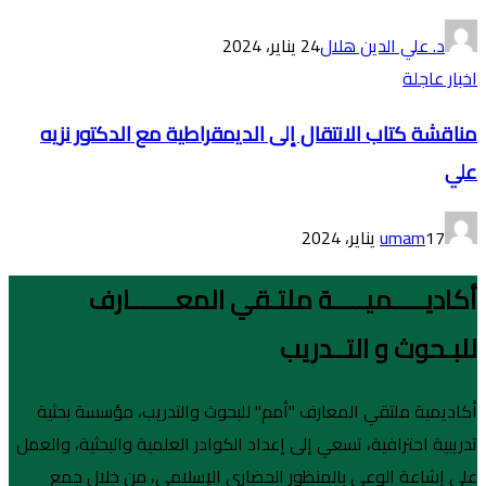
د. علي الدين هلال
24 يناير، 2024
اخبار عاجلة
مناقشة كتاب الانتقال إلى الديمقراطية مع الدكتور نزيه
علي
17 يناير، 2024
umam
أكاديـــــميـــــة ملتـقي المعـــــــارف
للبـحوث و التــدريب
أكاديمية ملتقي المعارف "أمم" للبحوث والتدريب، مؤسسة بحثية
تدريبية احترافية، تسعي إلى إعداد الكوادر العلمية والبحثية، والعمل
على إشاعة الوعي بالمنظور الحضاري الإسلامي، من خلال جمع