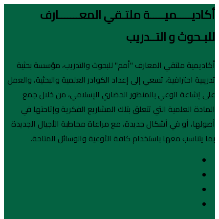
أكاديـــــميـــــة ملتـقي المعـــــــارف
للبـحوث و التــدريب
أكاديمية ملتقي المعارف "أمم" للبحوث والتدريب، مؤسسة بحثية
تدريبية احترافية، تسعي إلى إعداد الكوادر العلمية والبحثية، والعمل
على إشاعة الوعي بالمنظور الحضاري الإسلامي، من خلال جمع
المادة العلمية التي تتعلق بتلك المشاريع الفكرية وإتاحتها في
أصولها، أو في أشكال جديدة، مع مراعاة مخاطبة الأجيال الجديدة
بما يتناسب معها باستخدام كافة الأوعية والوسائل المتاحة.