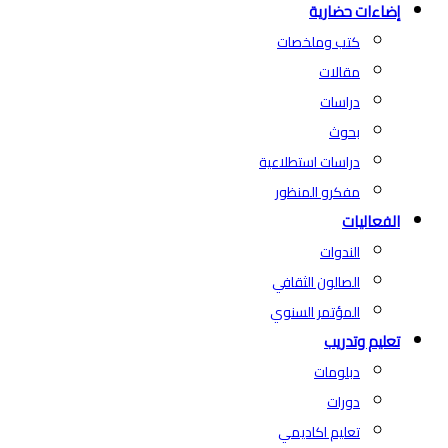
إضاءات حضارية
كتب وملخصات
مقالات
دراسات
بحوث
دراسات استطلاعية
مفكرو المنظور
الفعاليات
الندوات
الصالون الثقافي
المؤتمر السنوي
تعليم وتدريب
دبلومات
دورات
تعليم اكاديمي