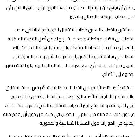
يمكن أن نجني من ورائه إلا خطاباتٍ من هذا النوع الهزيل التي لا تليق بأي
حال بخطاب النهضة والإصلاح والتغيير
.
–
ويقترن بالخطاب السابق خطاب الافتعال الذي ينجح غالبا في سحب
الخطاب إلى قضايا مفتعلة، ويجيد حالة الإلهاء عن أصل القضية المركزية
بافتعال جملة من القضايا المفتعلة والجانبية، والتي غالبا ما تجرّ ذلك
الخطاب إلى ساحة أقرب ما تكون إلى حوار الطرشان وعدم القدرة على
الخروج من تلك الحالة بأي نفعٍ يعود على الحالة الخطابية، ولو التقدّم فيها
بخطوة إلى الأمام
.
–
وترتبط أيضا بتلك الأنواع من الخطابات خطابات تتحكّم فيها حالة الانغلاق
والانسداد والأدلجة الفائضة، التي تجعل هذا الخطاب ضمن حالة جمودٍ
على المواقف والمواقع تجتر الأطراف المختلفة الحجج نفسها منذ عقود،
فيكون ذلك كله حالة من التلهّي بالخطاب في ذاته، من دون أن يقدّم حالة
إيجابية في الحوارات حول القضايا الأساسية والمحورية
.
–
ويغلف ذلك كله أيضا (على إدمان الأطراف الخطابية حالة تغلب عليها)