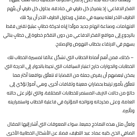
الفكر الدفاعي؛ إذ يتمركز كل طرفٍ في خنادقه، يحاول كل طرفٍ أن يتّهم
الطرف الآخر لعله يصيبه في مقتل، ويحاول الطرف الآخر أن يردّ تلك
الاتهامات، وصناعة اتهام جديد مولّدا إياه لحركة خطابٍ عبثيةٍ تقترن فقط
بالرجوع إلى مواقع الفكر الدفاعي من دون التقدّم خطوة إلى خطابٍ بنائي
يسهم في الارتقاء بخطاب النهوض والإصلاح
.
–
كذلك، فمن أهم أنماط الخطاب التي تشكّل عائقا لمسيرة الخطاب تلك
الخطابات والحوارات خارج اعتبار السياقات التي تحيط بالحوار، إلى الدرجة التي
يمكن لبعضهم أن يفرض جملة من القضايا لا تتعلّق بواقعنا أكثر مما
تتعلّق بأمور ترتبط بحضاراتٍ معينة وثقافات أخرى، وهي أمورٌ تؤدّي إلى
حالةٍ من حالات النزيف المستمر للخطابات المختلفة، والتي تؤثر على حالته
العامة، وعلى مخرجاته ونواتجه المؤثرة في فاعلية الخطاب واستمراريته
وتأثيره
.
ولعلّ مثل هذه النماذج جميعا، سواء المعوقات التي أشار إليها المقال
الضافي الذي كتبه عماد عبد اللطيف، فضلا عن الأشكال الخطابية الأخرى