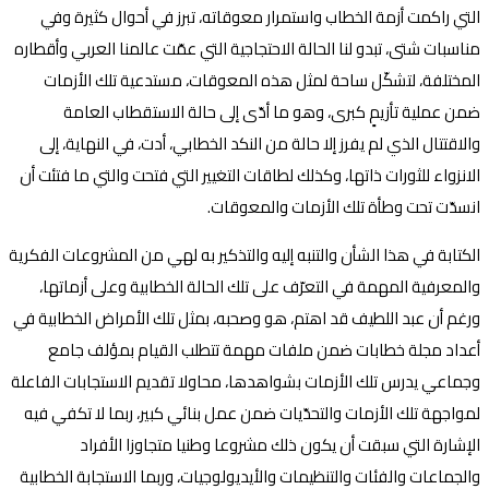
التي راكمت أزمة الخطاب واستمرار معوقاته، تبرز في أحوال كثيرة وفي
مناسبات شتى، تبدو لنا الحالة الاحتجاجية التي عمّت عالمنا العربي وأقطاره
المختلفة، لتشكّل ساحة لمثل هذه المعوقات، مستدعية تلك الأزمات
ضمن عملية تأزيمٍ كبرى، وهو ما أدّى إلى حالة الاستقطاب العامة
والاقتتال الذي لم يفرز إلا حالة من النكد الخطابي، أدت، في النهاية، إلى
الانزواء للثورات ذاتها، وكذلك لطاقات التغيير التي فتحت والتي ما فتئت أن
انسدّت تحت وطأة تلك الأزمات والمعوقات
.
الكتابة في هذا الشأن والتنبه إليه والتذكير به لهي من المشروعات الفكرية
والمعرفية المهمة في التعرّف على تلك الحالة الخطابية وعلى أزماتها،
ورغم أن عبد اللطيف قد اهتم، هو وصحبه، بمثل تلك الأمراض الخطابية في
أعداد مجلة خطابات ضمن ملفات مهمة تتطلب القيام بمؤلف جامع
وجماعي يدرس تلك الأزمات بشواهدها، محاولا تقديم الاستجابات الفاعلة
لمواجهة تلك الأزمات والتحدّيات ضمن عمل بنائي كبير، ربما لا تكفي فيه
الإشارة التي سبقت أن يكون ذلك مشروعا وطنيا متجاوزا الأفراد
والجماعات والفئات والتنظيمات والأيديولوجيات، وربما الاستجابة الخطابية