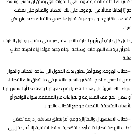
تكسر تلك الحلقة المفرغة، وما هي الأدوات التي يمكن أن تدشّن وتنشط
حوارًا إيجابيًا فعّالًا في الوقوف على تلك القضايا والقيام على تفكيك
عُقدها، واقتراح حلول جوهرية لتجاوزها ضمن حالة بناء جديد ونهوض
عتيد
.
يحاول كل طرفٍ أن يتّهم الطرف الآخر لعله يصيبه في مقتل، ويحاول الطرف
الآخر أن يردّ تلك الاتهامات، وصناعة اتهام جديد مولّدا إياه لحركة خطابٍ
عبثية
–
خطاب الهوجة؛ وهو أمرٌ يتعلق بذلك الدخول الى ساحة الخطاب والحوار
ممن لا يُحسن مناهج التفكير والتدبير والتغيير في ما يتعلق بتلك القضايا،
سواء ذلك التجرؤ على هذه القضايا رغم صعوبتها وتعقدها أو استسهالها
أو ضمن المواقف المتسرّعة والقراءات غير المعمّقة، سواء للواقع أو
للأسباب المتعلقة بالقضية موضع الخطاب والحوار
.
–
خطاب الاستسهال والاختزال؛ وهو أمرٌ يتعلق بسابقه، إذ رغم تضمّن
خطاب النهضة قضايا ذات أبعاد تخصّصية ومتطلبات فنية، إلا أنه يدخل إلى