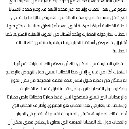
–
خطاب المتاهة؛ وهو خطابٌ، مع وجود آراء مسبقة من الأطراف التي
تقوم على هذا الخطاب وإنتاجه، غير محدّد الأهداف، وغير محدّد القضايا
التي تمثل مساحة للحوار؛ هذه الحالة من الغموض غالبًا ما جلبت على
الحالة الخطابية أعراضًا مرضية أخرى، وهو أمرٌ يتعلق بمناسباتٍ يخرُج فيها
الخطاب لتدار حوله المعارك ويتّخذ أشكالًا من الحروب الأهلية الفكرية، كما
أشار إلى ذلك بعض أساتذتنا الكبار حينما توقفوا منتقدين تلك الحالة
الخطابية
.
–
خطاب المراوحة في المكان؛ ذلك أن معظم تلك الحوارات، رغم أنها
استمرّت أكثر من قرنين، إلا أن هذا الخطاب العربي حول النهوض والإصلاح
لم يتمكّن من تقديم حلول لكسر هذه الحلقة المفرغة من تكرار الحوار
واجتراره حول القضايا ذاتها، ولم يحدّد مناطق عُقد تلك الخطابات
والإمكانات التي تتعلق بتفكيكها ليس فقط حواريًا وخطابيًا ولكن حضاريًا
وإصلاحيًا. ما يتغيّر في هذا الخطاب هو الجمهور، وأطراف الخطاب التي
أدمنت تلك الممارسة، فتبقى المفردات نفسها تُستخدم في الحوار
والخطاب حول تلك القضايا المزمنة التي تتعلق بالإصلاح، فمتى يمكن أن