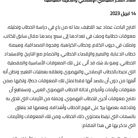
14
ابريل 2023
اقترح الباحث عماد عبد اللطيف، بما له من باع في دراسة الخطاب وتحليله،
معوقات خطابية وصلت في تعدادها إلى سبع؛ رصدها مقال سابق للكاتب،
وتمثلت في حروب الكلام، وخطاب الكراهية، وفجوة المصداقية، وهيمنة
خطاب الدعاية، والتمييز والإقصاء الخطابي، والخصام مع التاريخ، والاستبداد
الخطابي. وهو بلا شك قد أتى على تلك المعوقات الأساسية والمفصلية
التي تحيط بالخطاب الإصلاحي والنهضوي وتعلقه بعمليات التغيير؛ ونظن أنه
أثبتها من دون أن يقصد أنها فقط تمثل تلك المعوقات حصرًا، ولكنها ضمن
معوقات وأزمات وأمراض لحالة الخطاب النهضوي العربي. ونستطيع أن
نقترح معوقات أخرى للخطاب النهضوي، وجملة من الأزمات التي تلحق به
وتلاحقه، بعضها يردّ على فهم الخطاب وأهدافه، وبعضها قد يتعلق
بالسمات التي ترتبط بمحتوى ذلك الخطاب، ومن تلك المعوقات والأزمات
التي نذكر بها في هذا المقام
: