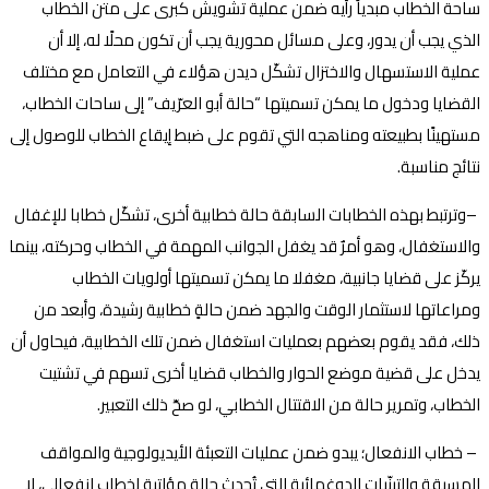
ساحة الخطاب مبدياً رأيه ضمن عملية تشويش كبرى على متن الخطاب
الذي يجب أن يدور، وعلى مسائل محورية يجب أن تكون محلًا له، إلا أن
عملية الاستسهال والاختزال تشكّل ديدن هؤلاء في التعامل مع مختلف
القضايا ودخول ما يمكن تسميتها “حالة أبو العرّيف” إلى ساحات الخطاب،
مستهينًا بطبيعته ومناهجه التي تقوم على ضبط إيقاع الخطاب للوصول إلى
نتائج مناسبة
.
–
وترتبط بهذه الخطابات السابقة حالة خطابية أخرى، تشكّل خطابا للإغفال
والاستغفال، وهو أمرٌ قد يغفل الجوانب المهمة في الخطاب وحركته، بينما
يركّز على قضايا جانبية، مغفلا ما يمكن تسميتها أولويات الخطاب
ومراعاتها لاستثمار الوقت والجهد ضمن حالةٍ خطابية رشيدة، وأبعد من
ذلك، فقد يقوم بعضهم بعمليات استغفال ضمن تلك الخطابية، فيحاول أن
يدخل على قضية موضع الحوار والخطاب قضايا أخرى تسهم في تشتيت
الخطاب، وتمرير حالة من الاقتتال الخطابي، لو صحّ ذلك التعبير
.
–
خطاب الانفعال؛ يبدو ضمن عمليات التعبئة الأيديولوجية والمواقف
المسبقة والتبنّيات الدوغمائية التي تُحدث حالة مؤاتية لخطاب انفعالي، لا