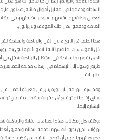
الحياة العامة والواقع، رغم أن ما قاموا به هو عمل 
السلطة ودعمها في مقابل أموال طائلة يحصلون عليها، و
لعكس وظيفتهم وقيمهم وجوهر وظيفتهم، في مقابل ذل
العامة ودفعوا ثمن ذلك الموقف ولا يزالون.
هذا الحلف غير البريء بين الفن والرياضة والسلطة تنت
كل المؤسسات بما فيها النقابات والأندية التي يتم تر
الذي تقوم به السلطة في استغلال الرياضة يتمثل في أحد
طريق وصولا إلى الإسهام في ارتكاب مذبحة للجماهير حتى
عقوبات.
وقد سبق اتهامه إبان ثورة يناير في معركة الجمل؛ في ال
وحتى إذا ما تم توقيع أي عقوبة بحقه لا مفر من توقي
الإشارة إليها.
يوظف كل إمكانات هذه الصناعات الفنية والرياضية لت
لهؤلاء الذين نذروا أنفسهم لخدمة النظام وتحقيق أهداف
خصوصيتهم؛ المهم أن يُصرف الانتباه عن قضايا حقيقية