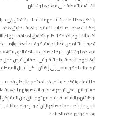
الفاشية للتغطية على فسادها وفشلها
ينشغل هذا الحلف بثلاث مهمات أساسية تتمثل في سياسات
إمكانات هذه الصناعات الفنية والرياضية لتحقيق هذه ا
نذروا أنفسهم لخدمة النظام وتحقيق أهدافه، وإلهاء ال
يُصرف الانتباه عن قضايا حقيقية وغلاء أسعار وأزمات 
فسادها وفشلها؛ لإرضاء صاحب السلطة الذي لا تشغله ا
أوضاعهم اليومية والحياتية، وفي المقابل فرص عمل متوف
تريده السلطة ويسعى إلى إرضائها بكل السبل الممكنة، و
ما نقوله ونؤكد عليه لم يضر المجتمع والوطن فحسب، ول
مستوياتها، وفي تراجع شديد، وباتت صورتهم الذهنية عن
لوظيفتهم الأساسية وقيم مهنتهم التي من المفترض أن
الفن والرياضة معا مصانع الإلهاء والإغواء وقابليات ال
وظيفة ودور هذه الصناعة.