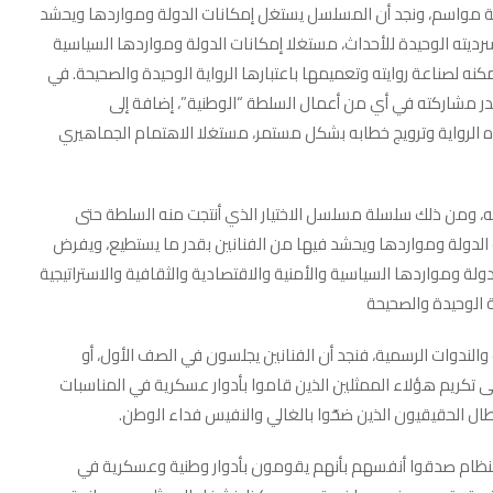
اثة مواسم، ونجد أن المسلسل يستغل إمكانات الدولة ومواردها ويحشد
رديته الوحيدة للأحداث، مستغلا إمكانات الدولة ومواردها السياسية
مكنه لصناعة روايته وتعميمها باعتبارها الرواية الوحيدة والصحيحة. في
قدر مشاركته في أي من أعمال السلطة “الوطنية”، إضافة إلى
هذه الرواية وترويج خطابه بشكل مستمر، مستغلا الاهتمام الجماهيري
اته، ومن ذلك سلسلة مسلسل الاختيار الذي أنتجت منه السلطة حتى
 الدولة ومواردها ويحشد فيها من الفنانين بقدر ما يستطيع، ويفرض
ولة ومواردها السياسية والأمنية والاقتصادية والثقافية والاستراتيجية
ة الوحيدة والصحيحة
والندوات الرسمية، فنجد أن الفنانين يجلسون في الصف الأول، أو
ى تكريم هؤلاء الممثلين الذين قاموا بأدوار عسكرية في المناسبات
أبطال الحقيقيون الذين ضحّوا بالغالي والنفيس فداء الوطن.
لنظام صدقوا أنفسهم بأنهم يقومون بأدوار وطنية وعسكرية في