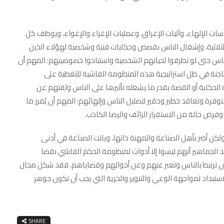
 الإلهاء، وآليات الإغراق، وعمليات الإغراء والإغواء، ويوظف كل
لثلاثية، وإشغال الناس بقصص وحكايات فنية وشخصية لهؤلاء الذين
ناس حتى لو تطرقوا لحياتهم الشخصية واستباحوا خصوصيتهم؛ المهم أن
طاحنة في ظل استراتيجية هذه المنظومة الفاشية للتغطية على
لحكاية أو القصة بقدر ما يشغله تأثيرها على الناس ولفتهم عن
رة وتعاقد خطير وحقير لتضليل الناس وإلهائهم؛ المهم أن يُمرر ما
فرض حالة من الاستقرار الزائف والرضا الكاذب.
كن أضر بأهل الصناعة والمهنة ذاتها، وباتت الصناعة في أدنى
د الجماهير أنهم ليسوا إلا أدوات لمنظومة الحكم الفاشي نقضا
 ترتبط بالناس وتعبر عنهم وعن أحوالهم وقضاياهم، فقد شكل مجال
استبداد لمواجهة الوعي والتنوير والحرية التي يجب أن تكون جوهر
SHARE