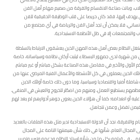
قلاب، وباتت صناعة الانقسام والفرقة من صميم مهام أهل الفن
ي يهدف إليها، فقد كان حريصا على قلب الوظيفة الحقيقية للفن
إنساني، فلا يمكن أن تجد أهل الفن والرياضة في أي مجتمع من
اخبار عاجلة
 والمجتمعات إلا في ظل الأنظمة الاستبدادية.
ستغل النظام بعض أهل هذه المهن الذين يعشقون الارتباط بالسلطة
كون من شهرة لدى جمهور البسطاء ليثبت أركان نظامه وسياساته، خاصة
م الأول والأخير في مفاصل هذه الصناعة بشكل مباشر أو غير مباشر،
ئك الذين يعملون في كل الأنشطة والأعمال الفنية المرضي عنها من
 شاملة أمنيا واقتصاديا وسياسيا، وما دون ذلك خاصة أولئك الذين
 معظمهم يستطيع العمل، ومنهم من اضطُر للخروج والعيش في المنفى،
يه أو انعدامه؛ كما أن هؤلاء الذين يعون جوهر أدوارهم لم يعد لهم
مناقشة كتاب الانتقال إلى
فيمن تفضل وعمن تتجاهل.
الديمقراطية مع الدكتور نزيه علي
umam
17 يناير، 2024
التفرقة، نجد أن الدولة الاستبدادية تدير مثل هذه الملفات بالعديد
لى المجال العام، شأنها في ذلك شأن هيمنتها التامة على المجال
امي في قيامه بكل ما من شأنه إسناد النظام ودعمه وتبرير وتمرير