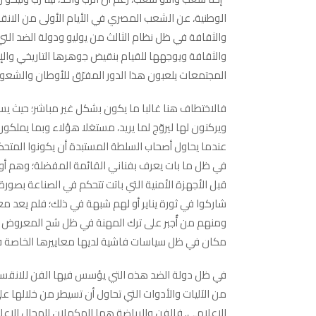
الوطنية، عن الشعب المصري في الأيام الأولى من الان
والثقافة في ظل نظام الثالث من يوليو ودولة الضد الت
والثقافة ويوجهها للقيام بنقيض جوهرها التاريخي وال
المجتمعات يلعبون هذا الدور المفرّق للأوطان والشعوب
فالاختطاف هنا غالبا ما يكون بشكل غير مباشر؛ حيث ي
ويركنون لها ليروّج لما يريد، مستغلا هؤلاء وبما يمل
عندما يحاول أصحاب السلطة المستبدة أن يكونوا المتحك
في ظل ما بات يعرف بفناني القائمة المفضلة؛ وهم أول
قبل الأجهزة الأمنية التي باتت تتحكم في الصناعة بصورة
شاركوا في ثورة يناير أو لهم شبهة في ذلك؛ فلم يعد
ومنهم من أُجبر على ترك المهنة في ظل شح المعروض عل
مكان في ظل سياسات فاشية لديها معاييرها الخاصة 
في ظل دولة الضد هذه التي يؤسس فيها الفن للانقسام و
من الآليات والأدوات التي تحاول أن تسيطر من خلالها ع
الإعلامي. فالفن والرياضة هما المكملان للمجال الإعل