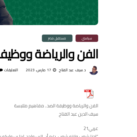
سياسي
مستقبل مصر
الفن والرياضة ووظيف
د.سيف عبد الفتاح
17 مارس، 2023
التعليقات
ع
ا
و
و
الفن والرياضة ووظيفة الضد.. مفاهيم ملتبسة
ا
سيف الدين عبد الفتاح
م
م
عربي21
م
“إحنا شعب وانتو شعب، رغم أن الرب واحد، لينا رب وليكو