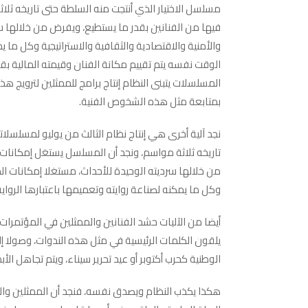
مسلسل الاختيار الذي أنتجت منه السلطة حتى تاريخه ثل
فيها من الفنانين بقدر ما يستطيع، ويفرض من خلالها س
والأمنية والاقتصادية والثقافية والاستراتيجية وكل ما ي
الوقت نفسه يتم تقييم مكانة الفنان وقيمته المالية ب
المسلسلات يتبنى النظام إنتاج برامج للممثلين لترويج 
بمتابعة مثل هذه الشخوص الفنية.
نجد آلية أخرى هي إنتاج نظام الثالث من يوليو لمسلسل
تاريخه ثلاثة مواسم، ونجد أن المسلسل يستغل إمكانات
من خلالها سرديته الوحيدة للأحداث، مستغلا إمكانات الد
وكل ما يمكنه لصناعة روايته وتعميمها باعتبارها الرواي
أيضا من الآليات حشد الفنانين والممثلين في المؤتمرات 
يلقون الكلمات الرئيسية في مثل هذه الندوات، وصولا إل
الوطنية كحرب أكتوبر أو عيد تحرير سيناء، ويتم تجاهل ال
هكذا يكذب النظام ويصدق نفسه، فنجد أن الممثلين وا