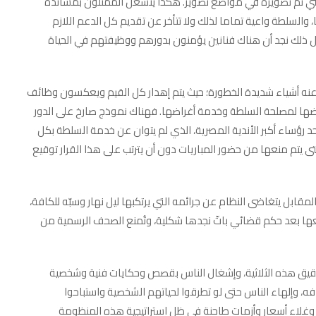
فني تم تصويره في مواضع تصوير. هكذا ينشغل الممثلون بمساندة
السلطة واعية تماما لذلك ولا تتأخر عن تقديم كل الدعم اللازم
ك نجد أن هناك فنانين يؤمنون بدورهم ووظيفتهم في الحياة
ج عنه أشياء شديدة الخطورة؛ حيث يتم إهدار كل القيم ويعكسون وظائف
ويضها لمصلحة السلطة وخدمة أغراضها. فهناك نموذج صارخ على الدور
 رؤساء أكبر الأندية المصرية، الذي لم يتوان عن خدمة السلطة بكل
 يتم منعها من حضور المباريات دون أن يترتب على هذا القرار توقيع
مقابل يتغاضى النظام عن جرائمه التي يرتكبها ليل نهار وسبّه للكافة،
عها بعد حكم قضائي باتّ نجدها شكلية، وتُمنع الصحف الرسمية من
حقيق هذه الثلاثية، وإشغال الناس بقصص وحكايات فنية وشخصية
ه، وإلهاء الناس حتى لو تطرقوا لحياتهم الشخصية واستباحوا
 وغلاء أسعار وأزمات طاحنة في ظل استراتيجية هذه المنظومة