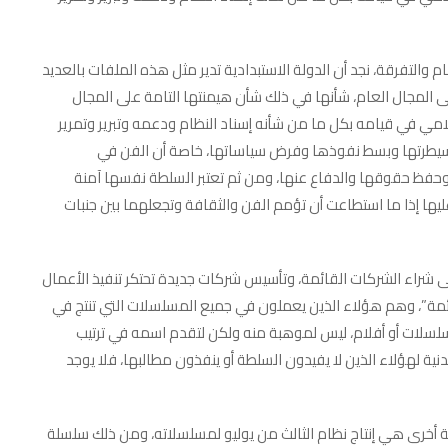
التفرقة، نجد أن الدولة الاستبدادية تدير مثل هذه الملفات بالعديد
لى المجال العام، شأنها في ذلك شأن هيمنتها التامة على المجال
امي في قيامه بكل ما من شأنه إسناد النظام ودعمه وتبرير وتمرير
سيطرتها وبسط نفوذها وفرض سياساتها، خاصة أن الفن في
وحفظ حقوقها والدفاع عنها، ومن ثم تعتبر السلطة نفسها آمنة
ها إذا ما استطاعت أن تؤمم الفن والثقافة وتجعلهما بين جنبات
شراء الشركات القائمة، وتأسيس شركات جديدة تحتكر تنفيذ الأعمال
ائمة”، وهم هؤلاء الذين يعملون في جميع المسلسلات التي تنتج في
قد يكون الواحد منهم مشاركا في أكثر من 4 مسلسلات أو أفلام، ليس لموهبة منه ولكن لتقدم اسمه في ترتيب
ية لهؤلاء الذين لا يفيدون السلطة أو ينفذون مطالبها، فلا يوجد
ية أخرى هي إنتاج نظام الثالث من يوليو لمسلسلاته، ومن ذلك سلسلة