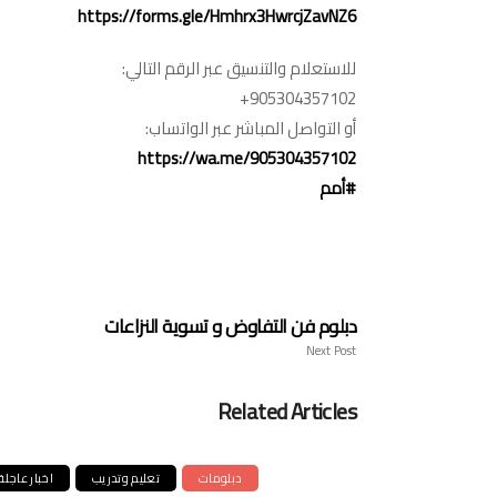
https://forms.gle/Hmhrx3HwrcjZavNZ6
للاستعلام والتنسيق عبر الرقم التالي:
905304357102+
أو التواصل المباشر عبر الواتساب:
https://wa.me/905304357102
#أمم
دبلوم فن التفاوض و تسوية النزاعات
Next Post
Related Articles
دبلومات
تعليم وتدريب
اخبار عاجلة