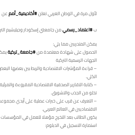
الاقتصادي
لإعداد
لأول مرة في الوطن العربي تعلن
#أكاديمية_أمم
عن
الكوادر
الصحفية
ب
#اعتماد_رسمي
من جامعتي إسكودار وجيليشيم الترك
الاقتصادية
يمكن المتدربين مما يلي:
مغلقة
الحصول على شهادة معتمدة من
#جامعة_تركية
يمكن
الجهات الرسمية التركية
– قراءة المؤشرات الاقتصادية والربط بين بعضها البعض
الكلي.
– كتابة التقارير الصحفية الاقتصادية المقروءة والمرئي
تخلو من الجذب والتشويق.
– التعرف عن قرب على خبرات عملية على أيدي مجموعة 
الاقتصاديين في العالم العربي.
يكون الطالب بعد التخرج مؤهلا للعمل في المؤسسات ا
استمارة التسجيل في الدبلوم: