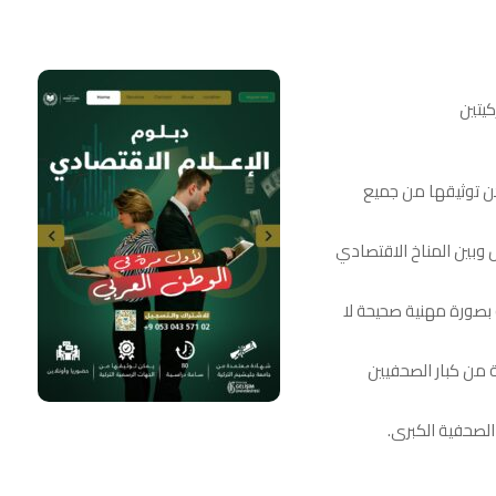
اخبار عاجلة
يتين
 توثيقها من جميع
 وبين المناخ الاقتصادي
ة بصورة مهنية صحيحة لا
مناقشة كتاب الانتقال إلى
من كبار الصحفيين
الديمقراطية مع الدكتور نزيه علي
لصحفية الكبرى.
umam
17 يناير، 2024