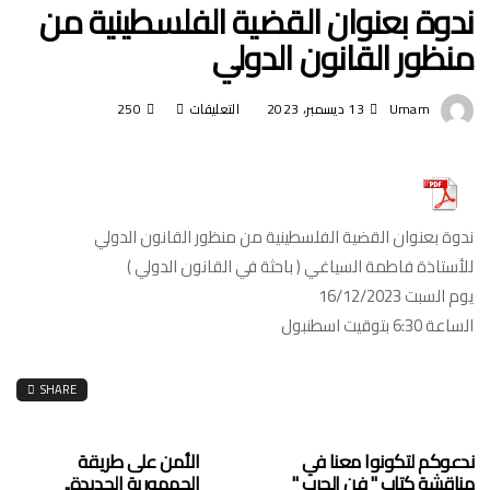
ندوة بعنوان القضية الفلسطينية من
منظور القانون الدولي
Umam
13 ديسمبر، 2023
التعليقات
على
250
ندوة
بعنوان
القضية
ندوة بعنوان القضية الفلسطينية من منظور القانون الدولي
الفلسطينية
للأستاذة فاطمة السياغي ( باحثة في القانون الدولي )
من
يوم السبت 16/12/2023
منظور
الساعة 6:30 بتوقيت اسطنبول
القانون
الدولي
SHARE
مغلقة
ندعوكم لتكونوا معنا في
الأمن على طريقة
مناقشة كتاب " فن الحرب "
الجمهورية الجديدة..