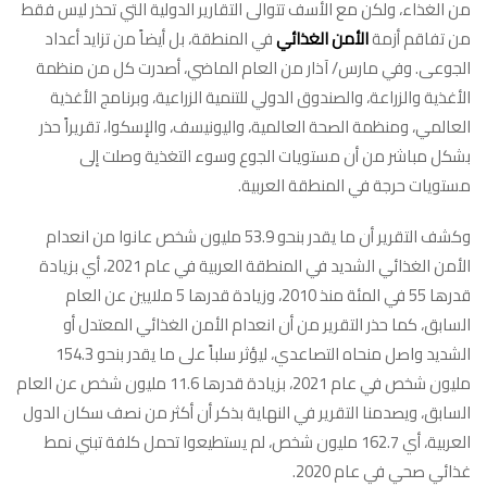
من الغذاء، ولكن مع الأسف تتوالى التقارير الدولية التي تحذر ليس فقط
من تفاقم أزمة
الأمن الغذائي
في المنطقة، بل أيضاً من تزايد أعداد
الجوعى. وفي مارس/ آذار من العام الماضي، أصدرت كل من منظمة
الأغذية والزراعة، والصندوق الدولي للتنمية الزراعية، وبرنامج الأغذية
العالمي، ومنظمة الصحة العالمية، واليونيسف، والإسكوا، تقريراً حذر
بشكل مباشر من أن مستويات الجوع وسوء التغذية وصلت إلى
مستويات حرجة في المنطقة العربية.
وكشف التقرير أن ما يقدر بنحو 53.9 مليون شخص عانوا من انعدام
الأمن الغذائي الشديد في المنطقة العربية في عام 2021، أي بزيادة
قدرها 55 في المئة منذ 2010، وزيادة قدرها 5 ملايين عن العام
السابق، كما حذر التقرير من أن انعدام الأمن الغذائي المعتدل أو
الشديد واصل منحاه التصاعدي، ليؤثر سلباً على ما يقدر بنحو 154.3
مليون شخص في عام 2021، بزيادة قدرها 11.6 مليون شخص عن العام
السابق، ويصدمنا التقرير في النهاية بذكر أن أكثر من نصف سكان الدول
العربية، أي 162.7 مليون شخص، لم يستطيعوا تحمل كلفة تبني نمط
غذائي صحي في عام 2020.