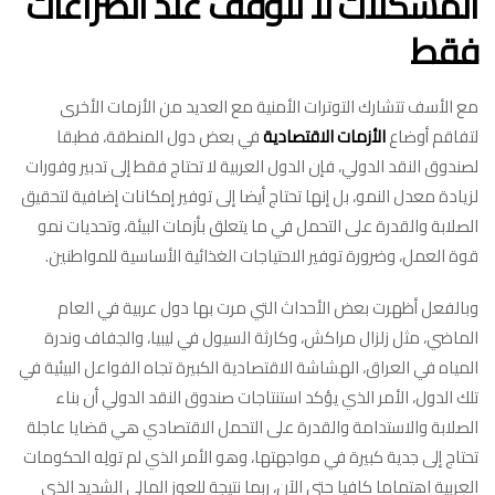
المشكلات لا تتوقف عند الصراعات
فقط
مع الأسف تتشارك التوترات الأمنية مع العديد من الأزمات الأخرى
لتفاقم أوضاع
الأزمات الاقتصادية
في بعض دول المنطقة، فطبقا
لصندوق النقد الدولي، فإن الدول العربية لا تحتاج فقط إلى تدبير وفورات
لزيادة معدل النمو، بل إنها تحتاج أيضا إلى توفير إمكانات إضافية لتحقيق
الصلابة والقدرة على التحمل في ما يتعلق بأزمات البيئة، وتحديات نمو
قوة العمل، وضرورة توفير الاحتياجات الغذائية الأساسية للمواطنين.
وبالفعل أظهرت بعض الأحداث التي مرت بها دول عربية في العام
الماضي، مثل زلزال مراكش، وكارثة السيول في ليبيا، والجفاف وندرة
المياه في العراق، الهشاشة الاقتصادية الكبيرة تجاه الفواعل البيئية في
تلك الدول، الأمر الذي يؤكد استنتاجات صندوق النقد الدولي أن بناء
الصلابة والاستدامة والقدرة على التحمل الاقتصادي هي قضايا عاجلة
تحتاج إلى جدية كبيرة في مواجهتها، وهو الأمر الذي لم تولِه الحكومات
العربية اهتماما كافيا حتى الآن، ربما نتيجة للعوز المالي الشديد الذي