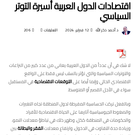
اقتصادات الدول العربية أسيرة التوتر
السياسي
د.أحمد ذكر الله
12 فبراير، 2024
التعليقات
على
206
اقتصادات
الدول
العربية
لا شك في أن عدداً من الدول العربية يعاني من عدد كبير من النزاعات
أسيرة
والتوترات السياسية والتي تؤثر بالسلب ليس فقط على الواقع
التوتر
الاقتصادي الحالي وإنما أيضا على
التوقعات الاقتصادية
في المستقبل
السياسي
سواء في الأجل القصير أو المتوسط.
مغلقة
وبالفعل تركت الحساسية المفرطة لدول المنطقة تجاه التغيرات
والضغوط الجيوسياسية آثارها على الحياة الاقتصادية للأفراد
والحكومات في المنطقة ككل، وظهر ذلك في تباطؤ معدلات النمو،
وزيادة حدة التفاوت في الدخول، وارتفاع معدلات
الفقر والبطالة
بين