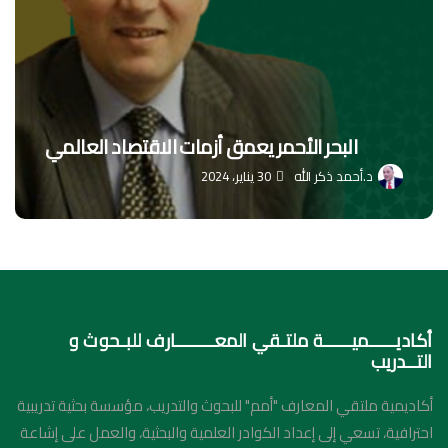
البحر الأحمر يعمق أزمات الاقتصاد العالمي
د.أحمد ذكر الله
30 يناير، 2024
د. 
أكاديـــــميـــــة ملتـقي المعـــــــارف للبـحوث و
التــدريب
أكاديمية ملتقي المعارف "أمم" للبحوث والتدريب، مؤسسة بحثية تدريبية
احترافية، تسعي إلى إعداد الكوادر العلمية والبحثية، والعمل على إشاعة