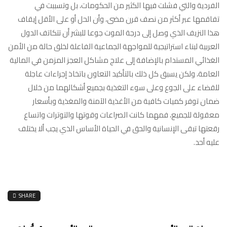
الفردية والتي فشلت فيها الكثير من الحكومات، بل وتسببت في
تفاقمها عبر أكثر من نصف قرن مضى، وأن الحل أو على الأقل إيقاف
هذا النزيف الذي وصل إلى درجة الموت جوعا للبشر أن تتكاتف الدول
العربية لبناء استراتيجية للمواجهة الجماعية الفاعلة لخلق حالة من الأمن
الغذائي المستدام بالإضافة إلى علاج مشاكل العجز المزمن في المالية
العامة، ولكن يسبق كل ذلك بالتأكيد التعاون باتخاذ إجراءات عاجلة
للقضاء على الجوع وعلى سوء التغذية بجميع أشكالهما من خلال
ضمان توفر كميات كافية من الأغذية الآمنة والمغذية وبأسعار
معقولة للجميع، فمهما كانت الصراعات وقوتها والتوترات واتساع
رقعتها تبقى الإنسانية والحق في الحياة الأساس الذي يجب ألا يختلف
عليه أحد.
SHARE