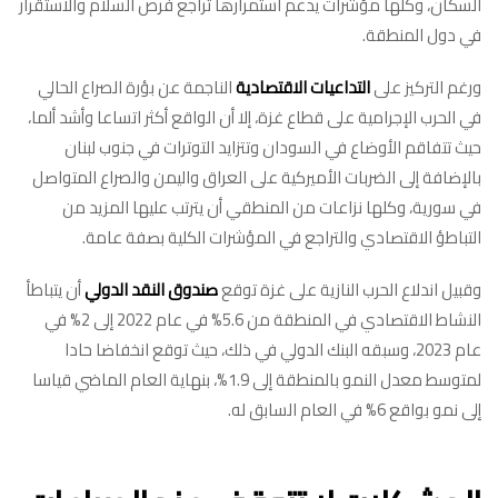
السكان، وكلها مؤشرات يدعم استمرارها تراجع فرص السلام والاستقرار
في دول المنطقة.
ورغم التركيز على
التداعيات الاقتصادية
الناجمة عن بؤرة الصراع الحالي
في الحرب الإجرامية على قطاع غزة، إلا أن الواقع أكثر اتساعا وأشد ألما،
حيث تتفاقم الأوضاع في السودان وتتزايد التوترات في جنوب لبنان
بالإضافة إلى الضربات الأميركية على العراق واليمن والصراع المتواصل
في سورية، وكلها نزاعات من المنطقي أن يترتب عليها المزيد من
التباطؤ الاقتصادي والتراجع في المؤشرات الكلية بصفة عامة.
وقبيل اندلاع الحرب النازية على غزة توقع
صندوق النقد الدولي
أن يتباطأ
النشاط الاقتصادي في المنطقة من 5.6% في عام 2022 إلى 2% في
عام 2023، وسبقه البنك الدولي في ذلك، حيث توقع انخفاضا حادا
لمتوسط معدل النمو بالمنطقة إلى 1.9%، بنهاية العام الماضي قياسا
إلى نمو بواقع 6% في العام السابق له.