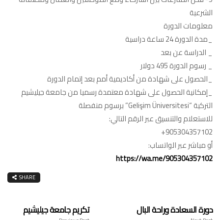
الشرعية
معلومات الدورة
_مدة الدورة 24 ساعة دراسية
_ الدراسة عن بعد
_ رسوم الدورة 495 دولار
_الحصول على شهادة من أكاديمية أمم بعد إتمام الدورة
_إمكانية الحصول على شهادة معتمدة رسميا من جامعة جيليشيم
التركية “Gelişim Üniversitesi” برسوم منفصلة
للاستعلام والتنسيق عبر الرقم التالي:
905304357102+
أو مباشر عبر الواتساب:
https://wa.me/905304357102
SHARE
دورة السعادة وراحة البال
تكريم جامعة جيليشيم