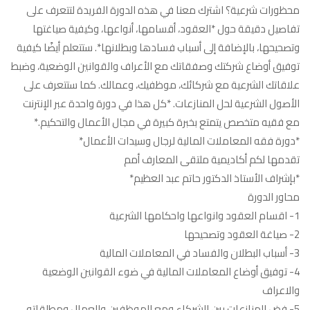
محظورات شرعية؟ اشترك معنا في هذه الدورة الفريدة لتتعرف على
لرجال
تفاصيل دقيقة حول *العقود، أقسامها، أنواعها، وكيفية صياغتها
وسيدات
وتصحيحها، بالإضافة إلى أسباب فسادها وبطلانها*. ستتعلم أيضًا كيفية
الأعمال
توفيق أوضاع شركتك وصفقاتك مع الأعراف والقوانين الوضعية، وضبط
مغلقة
علاقاتك الشرعية مع شركائك، موظفيك، وعمالك. كما ستتعرف على
الأصول الشرعية لحل المنازعات. *كل هذا في دورة واحدة عبر الإنترنت
مع فقيه متخصص يتمتع بخبرة كبيرة في مجال الأعمال والتحكيم.*
*دورة فقه المعاملات المالية لرجال وسيدات الأعمال*
تقدمها لكم أكاديمية ملتقى المعارف أمم
*بإشراف الأستاذ الدكتور حاتم عبد العظيم*
محاور الدورة
1- اقسام العقود وانواعها واحكامها الشرعية
2- صياغة العقود وتصحيحها
3- أسباب البطلان والفساد في المعاملات المالية
4- توفيق أوضاع المعاملات المالية في ضوء القوانين الوضعية
والاعراف
5- فض المنازعات بين الشركاء ومع الموظفين والعمال ومطلقاته