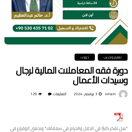
تعليم وتدريب
دورات
دورة فقه المعاملات المالية لرجال
وسيدات الأعمال
Umam
3 نوفمبر، 2024
التعليقات
على
129
دورة
فقه
المعاملات
*هل تفكر كثيرًا في الحلال والحرام في صفقاتك* وتخشى الوقوع في
المالية