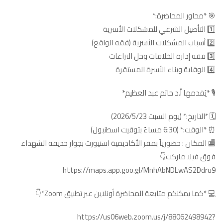
🎯 *محاور المحاضرة:*
1️⃣ التأصيل الشرعي للمشكلات الأسرية
2️⃣ أسباب المشكلات الأسرية (فقه الواقع)
3️⃣ فقه إدارة الخلافات وحل النزاعات
4️⃣ الوقاية وبناء الأسرة المستقرة
🎙️ *يُقدمها أ.د حاتم عبد العظيم*
🗓️ *التاريخ:* (يوم السبت 2026/5/23)
⏰ *الوقت:* (6:30 مساءً بتوقيت اسطنبول)
🏬 المكان : حضورياً بمقر الأكاديمية اسنيورت بجوار حديقة الشهداء
فوق فيلا ماركت👇
https://maps.app.goo.gl/MnhAbNDLwAS2Ddru9
💻 *كما يمكنكم متابعة المحاضرة أونلاين عبر تطبيق Zoom*👇
https://us06web.zoom.us/j/88062498942?