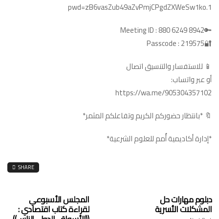
pwd=zB6vasZub49aZvPmjCPgdZXWeSw1ko.1
🔑Meeting ID : 880 6249 8942
🔐Passcode : 219575
📱 للاستفسار والتنسيق اتصال
أو عبر واتساب:
https://wa.me/905304357102
🔖 *بانتظار حضوركم الكريم وتفاعلكم المثمر*
*إدارة أكاديمية أُمم للعلوم الشرعية*
SHARE
دبلوم مهارات حل
المجلس الأسبوعي
المشكلات الأسرية
لقراءة كتاب اقتصادي :