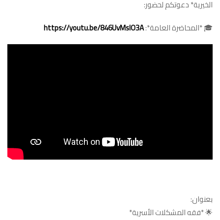
الخيرية* دعوتكم لحضور:
المشكلات
الأسرية*
🎓 *المحاضرة العامة*:
https://youtu.be/846UvMsIO3A
مغلقة
بعنوان:
🌟 *فقه المشكلات الأسرية*