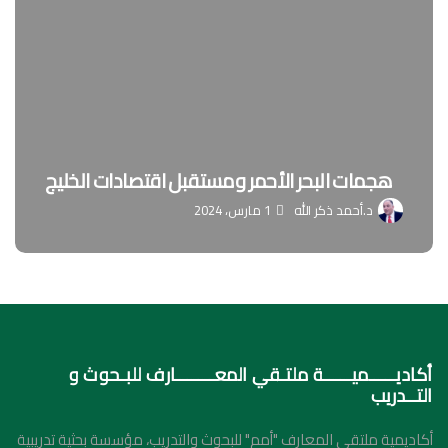
هجمات البحر الأحمر ومستقبل اقتصادات الخليج
د.أحمد ذكر الله
1 مارس، 2024
أكاديـــــميـــــة ملتـقي المعـــــــارف للبـحوث و
التــدريب
أكاديمية ملتقي المعارف "أمم" للبحوث والتدريب، مؤسسة بحثية تدريبية