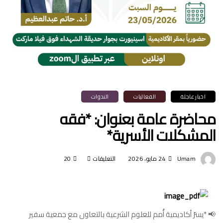
اخبار عاجلة
الفعاليات
الندوات
محاضرة عامة بعنوان: *فقه
المشكلات الأسرية*
Umam
24 مايو، 2026
التعليقات
على
20
محاضرة
عامة
بعنوان:
📢 *يسرّ أكاديمية أُمم للعلوم الشرعية بالتعاون مع جمعية سفير
*فقه