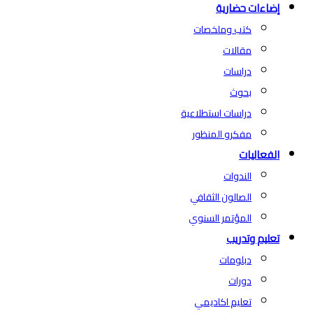
إضاءات حضارية
كتب وملخصات
مقالات
دراسات
بحوث
دراسات استطلاعية
مفكرو المنظور
الفعاليات
الندوات
الصالون الثقافي
المؤتمر السنوي
تعليم وتدريب
دبلومات
دورات
تعليم اكاديمي