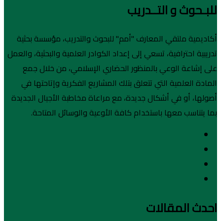
للبـحوث و التــدريب
أكاديمية ملتقي المعارف "أمم" للبحوث والتدريب، مؤسسة بحثية
تدريبية احترافية، تسعي إلى إعداد الكوادر العلمية والبحثية، والعمل
على إشاعة الوعي بالمنظور الحضاري الإسلامي، من خلال جمع
المادة العلمية التي تتعلق بتلك المشاريع الفكرية وإتاحتها في
أصولها، أو في أشكال جديدة، مع مراعاة مخاطبة الأجيال الجديدة
بما يتناسب معها باستخدام كافة الأوعية والوسائل المتاحة.
احدث المقالات