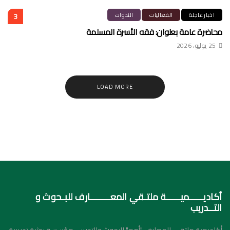
اخبار عاجلة
الفعاليات
الندوات
3
محاضرة عامة بعنوان: فقه الأسرة المسلمة
25 يوليو، 2026
LOAD MORE
أكاديـــــميـــــة ملتـقي المعـــــــارف للبـحوث و
التــدريب