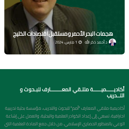
هجمات البحر الأحمر ومستقبل اقتصادات الخليج
د.أحمد ذكر الله
1 مارس، 2024
أكاديـــــميـــــة ملتـقي المعـــــــارف للبـحوث و
التــدريب
أكاديمية ملتقي المعارف "أمم" للبحوث والتدريب، مؤسسة بحثية تدريبية
احترافية، تسعي إلى إعداد الكوادر العلمية والبحثية، والعمل على إشاعة
الوعي بالمنظور الحضاري الإسلامي، من خلال جمع المادة العلمية التي