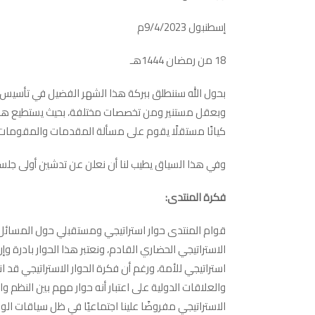
إسطنبول 9/4/2023م
18 من رمضان 1444هـ
بحول الله سننطلق ببركة هذا الشهر الفضيل في تأسيس م
وبعقل مستنير ومن تخصصات مختلفة، بحيث يستطيع هؤلاء أ
كيانًا مستقلًا يقوم على مسألة المقدمات والمقومات ل
وفي هذا السياق يطيب لنا أن نعلن عن تدشين أولى جلساته يوم الأحد الموافق 9 ابريل
فكرة المنتدى:
قوام المنتدى حوار استراتيجي ومستقبلي حول المسائل ال
الاستراتيجي الحضاري القادم، ونعتبر هذا الحوار بادرة و
استراتيجي للأمة، ورغم أن فكرة الحوار الاستراتيجي قد 
والعلاقات الدولية على اعتبار أنه حوار مهم بين النظم و
الاستراتيجي مفروضًا علينا اجتماعيًا في ظل سياقات الو