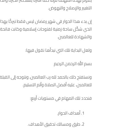
يقوم بهذه المهمة فإنه كما أشرنا يستحضر الخبرة وال
التغيير والإصلاح والنهوض.
إن بدء هذا الحوار في شهر رمضان ليس فقط تبركًا بهذا
الذي شكَّل ساحة زمنية لفتوحات إسلامية وكانت فاتحة 
والشهادة للعالمين.
ولعل البداية تلك التي نبدأها نقول فيها:
بسم الله الرحمن الرحيم
ونستفتح ذلك بالحمد لله رب العالمين، ونتوجه إلى القبلة
للعالمين، عليه أفضل الصلاة وأتم التسليم.
فنحدد تلك المهام في مستويات أربع:
أهداف الحوار.
طرق ومسالك تحقيق الأهداف.