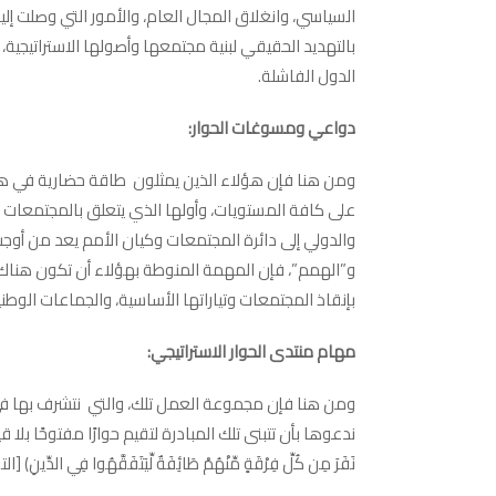
السياسي، وانغلاق المجال العام، والأمور التي وصلت إ
بالتهديد الحقيقي لبنية مجتمعها وأصولها الاستراتيجية، ب
الدول الفاشلة.
دواعي ومسوغات الحوار:
ومن هنا فإن هؤلاء الذين يمثلون طاقة حضارية في هذه ا
على كافة المستويات، وأولها الذي يتعلق بالمجتمعات و
والدولي إلى دائرة المجتمعات وكيان الأمم يعد من أوجب
و”الهمم”، فإن المهمة المنوطة بهؤلاء أن تكون هنا
بإنقاذ المجتمعات وتياراتها الأساسية، والجماعات الوط
مهام منتدى الحوار الاستراتيجي:
ومن هنا فإن مجموعة العمل تلك، والتي نتشرف بها في
ندعوها بأن تتبنى تلك المبادرة لتقيم حوارًا مفتوحًا بلا
نَفَرَ مِن كُلِّ فِرْقَةٍ مِّنْهُمْ طَائِفَةٌ لِّيَتَفَقَّهُوا فِي الدِّينِ﴾ [التوبة