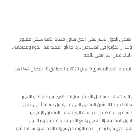
اخبار عاجلة
نتدى الحوار الاستراتيجي، الذي يتناول قضايا الأمة بشكل مفتوح
ن يكوِّنوا في المستقبل ـ إذا ما رأوا أهمية هذا الحوار ومخرجاته ـ
بناء عقل استراتيجي للأمة.
 2023م، الموافق 18 رمضان 1444هـ.
تي تتعلق بمستقبل الأمة وعمليات التغيير فيها؛ لنواكب التغيير
مناقشة كتاب الانتقال إلى
ال
الديمقراطية مع الدكتور نزيه علي
ا
إرهاصًا مهمًا لتدشين المنتدى الذي قد يتحول مستقبلًا إلى عقل
انتشرت وذاعت ضمن الدراسات التي تتعلق بالمناطق الإقليمية
umam
17 يناير، 2024
الدول المختلفة، إلا أنه في واقع الأمر قد بات مفهوم الحوار
اقع الذي يحيط بنا في هذه الآونة من سيولة الأحداث، وانسداد الأفق