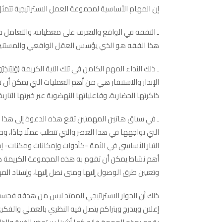
إن المهام الأساسية لمجموعة العمل الاستراتيجية تتمثل
ـ التفقه في الواقع والتعرف على معطياته، والتعامل م
هذا الفقه هو الذي يؤسس العقل الواقعي والمستنير بأح
الإنذار والاستنفار هي من أهم العمليات التي يمكن أن 
ذاكرتها الحضارية، وفاعلياتها النهضوية عبر خبرتها التاريخ
ـ في سياق هاتين المهمتين تقع هذه الدعوة إلى هذا ال
التي تواجهها في هذا العصر والتي تتطلب عملًا جادًا، وح
التيار الأساسي في الأمة -كأدوات وإمكانات ومكنات- إدا
أهم نشاط يمكن أن تقوم به هذه المجموعة الكريمة هو 
وتعيين طرق الوصول إليها ومتى نصل إليها، وإسناد المها
ذلك أن الحوار الاستراتيجي الممتد ليس من هدفه فحس
إعلان وبتدرج وبتراكم يتصل فيه النظري بالعملي والف