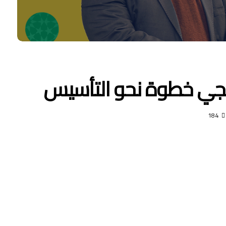
تيجي خطوة نحو التأسيس
184
ى
ر
راتيجي
ة
سيس
ة