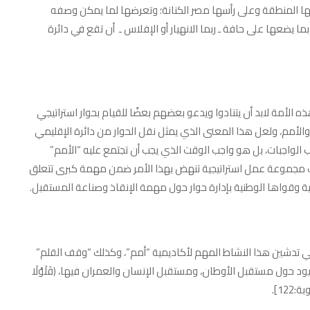
ليها المنطقة وعلى رأسها مصر الكنانة؛ وتعرضها لما يمكن وصفه
ما يضعها على حافة ـ ربما الانهيار أو الإفلاس ـ أن تقع في دائرة
لأمة لابد أن يتنادوا ويدعو بعضهم بعضًا للقيام بحوار استراتيجي
الأمم، ولعل هذا المعنى الذي يمثل نقل الحوار من دائرة الإقليمي
 الواجبات، بل هو واجب الوقت الذي يجب أن تجتمع عليه “الأمم”
ك مجموعة عمل استراتيجية تنهض بهذا الأمر ضمن مهمة كبرى تتعلق
نية وقواها الوطنية بإدارة حوار حول مهمة الإنقاذ وصناعة المستقبل.
 تدشين هذا النشاط المهم لأكاديمية “أمم”، وكذلك “وقف القلم”
 قيود حول مستقبل الأوطان، ومستقبل الإنسان والعمران فيها، ﴿فَلَوْلَا
:122].