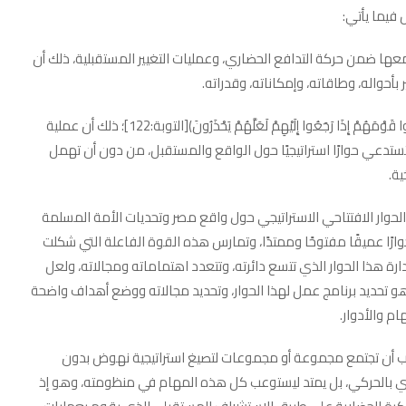
 فيما يأتي:
عها ضمن حركة التدافع الحضاري، وعمليات التغيير المستقبلية، ذلك أن
واله، وطاقاته، وإمكاناته، وقدراته.
ـ ذلك النداء المهم الكامن في تلك الآية الكريمة ﴿وَلِيُنذِرُوا قَوْمَهُمْ إِذَا رَجَعُوا إِلَيْهِمْ لَعَلَّهُمْ يَحْذَرُونَ﴾[التوبة:122]؛ ذلك أن عملية
تستدعي حوارًا استراتيجيًا حول الواقع والمستقبل، من دون أن تهمل
ية.
حوار الافتتاحي الاستراتيجي حول واقع مصر وتحديات الأمة المسلمة
وارًا عميقًا مفتوحًا وممتدًا، وتمارس هذه القوة الفاعلة التي شكلت
رة هذا الحوار الذي تتسع دائرته، وتتعدد اهتماماته ومجالاته، ولعل
تحديد برنامج عمل لهذا الحوار، وتحديد مجالاته ووضع أهداف واضحة
م والأدوار.
ب أن تجتمع مجموعة أو مجموعات لتصيغ استراتيجية نهوض بدون
كري بالحركي، بل يمتد ليستوعب كل هذه المهام في منظومته، وهو إذ