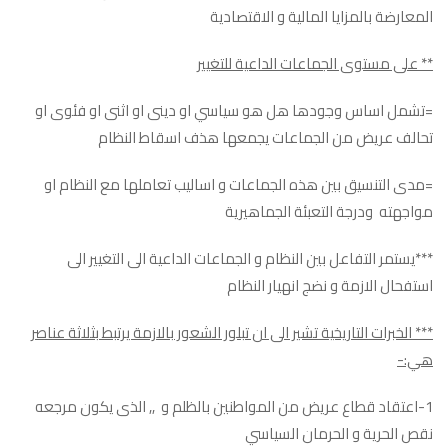
المعارضة بالمزايا المالية و الاقتصادية
** على مستوى الجماعات الداعية للتغيير
=تشمل اساس وجودها هل هو سياسي او دينى او اثنى او فئوى او
تحالف عريض من الجماعات يجمعها هذف اسقاط النظام
=مدى التنسيق بين هذه الجماعات و اساليب تعاملها مع النظام او
مواجهته ودرجة التعبئة الجماهيرية
***يستمر التفاعل بين النظام و الجماعات الداعية الى التغيير الى
استفحال الازمة و نضج انهيار النظام
*** الخبرات التاريخية تشير الى ان تبلور الشعور بالازمة يرتبط بثلاثة عناصر
هي:-
1-اعتقاد قطاع عريض من المواطنين بالظلم و ,, الذى يكون مرجعه
نقص الحرية و الحرمان السياسي