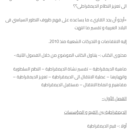
الى تعزيز النظام الديمقراطى؟؟
=أرجو أن يجد القاريء ما يساعده على فهم ظروف التطور السياسي فى
البلاد العربية و تفسير ما انتهت
إليه الانتفاضات و التحركات الشعبية منذ 2010.
محتوى الكتاب :- يتناول الكاتب الموضوع من خلال الفصول الآتية:-
ماهية الديمقراطية – تفسير نشاة الديمقراطية – النظم السلطوية
وانهيارها – عملية الانتقال الى الديمقراطية – تعزيز الديمقراطية –
مفاهيم و انماط الانتقال – مستقبل الديمقراطية
الفصل الأول:-
الديمقراطية بين القيم و المؤسسات
أولا :- قيم الديمقراطية