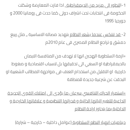
1-ا
لتطور الى مزيد من الديمقراطية
, اذا فازت المعارضة وشكلت
الحكومة فى انتخابات تحت اشراف دولى كما حدث فى رومانيا 2000 و
جورجيا 1995
2-
قد تنتكس عندما يشعر النظام
بتهديد مصاله الاساسية ,, مثل ربيع
دمشق و تراجع النظام المصري فى عام 2010م
=ازمة السلطوية الهجين انها لا تهدف من المنافسة الايمان
بالديمقراطية او السعي الى تحقيقها بل لاسباب اقتصادية و ضغوط
خارجية او التقليل من استخدام العنف فى مواجهة المطالب الشعبية او
البحقث عن شرعية جديدة للمنطقة
=استمرار الحراك التنافسي سرعان ما يؤدى الى امتلاك القوى الجديدة
الداعية للتغيير الياتها الذاتية و قدراتها التنظيمية و علاقاتها الخارجية و
الداخلية بما يتجاوز ارادة النظام
ديناميات انهيار النظم السلطوية
(عوامل داخلية – خارجية – شرارة)