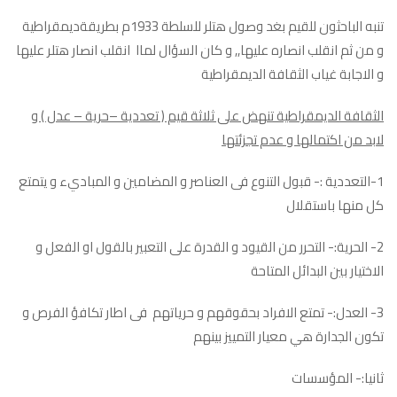
تنبه الباحثون للقيم بغد وصول هتلر للسلطة 1933م بطريقةديمقراطية
و من ثم انقلب انصاره عليها,, و كان السؤال لماا انقلب انصار هتلر عليها
و الاجابة غياب الثقافة الديمقراطية
الثقافة الديمقراطية تنهض على ثلاثة قيم ( تعددية –حرية – عدل ) و
لابد من اكتمالها و عدم تجزئتها
1-التعددية :- قبول التنوع فى العناصر و المضامين و المباديء و يتمتع
كل منها باستقلال
2- الحرية:- التحرر من القيود و القدرة على التعبير بالقول او الفعل و
الاختيار بين البدائل المتاحة
3- العدل:- تمتع الافراد بحقوقهم و حرياتهم فى اطار تكافؤ الفرص و
تكون الجدارة هي معيار التمييز بينهم
ثانيا:- المؤسسات