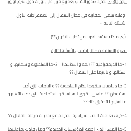
الجديد(3):-
الجديد صدور الكتاب بعد ربع قرن على ثورات دول شرق أوروبا
وعليه ينبغى المقارنة فى مجال الانتقال إلى الديمقراطية تناول
الأسئلة التالية :-
(أي ماذا يستفيد العرب من تجارب الآخرين؟؟)
معيار الاستفادة –الاجابة على الأسئلة التالية
1-ما الديمقراطية ؟؟ (لغة و اصطلاحا) 2-ما السلطوية و سماتها و
اشكالها و تاثيرها على الانتقال ؟؟
3-ما ديناميات سقوط النظم السلطوية ؟؟ و الازمات التى أدت
لسقوطها؟؟ ماهي القوى السياسية و الاجتماعية التى دعت للتغيير و
ما اسليبها لتحقيق ذلك؟؟
4-كيف تعاملت النخب السياسية الجديدة مع تحديات مرحلة الانتقال ؟؟
5-ما المسار الذى اخذته المؤسسات الجديدة؟؟ وهل قادت تفاعلاتها