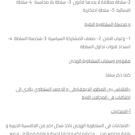
2-سلطة مطلقة لا يحدها قانون 3- سلطة بلا محاسبة 4-سلطة
اقصائية 5- سلطة احتكارية
و محصلة السلطوية النقية
1- وغياب الامن 2- ضعف المشاركة السياسية 3-شخصنة السلطة 4-
انسداد قنوات تداول السلطة
مفهوم وسمات السلطوية الهجين
كما ذكر سلفا
=الالتباس بين المظهر الديمقراطى و الجوهر السلطوي يؤدى الى
اختناقات فى المجالات الاتية
أ-الانتخابات
-الانتخابات فى السلطوية الهجين تاخذ شكل اكبر من التنافسية الحزبية و
رقابة مجتمع مدنى و اعلام اكبر و احيانا اجنبية و رقابة قضائية ,, و مع