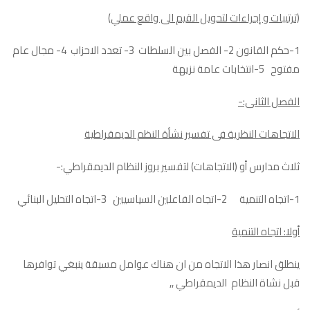
(ترتيبات و إجراءات لتحويل القيم الى واقع عملي)
1-حكم القانون 2- الفصل بين السلطات 3- تعدد الاحزاب 4- مجال عام
مفتوح 5-انتخابات عامة نزيهة
الفصل الثانى:-
الاتجاهات النظرية فى تفسير نشأة النظم الديمقراطية
ثلاث مدارس أو (الاتجاهات) لتفسير بروز النظام الديمقراطي:-
1-اتجاه التنمية 2-اتجاه الفاعلين السياسيين 3-اتجاه التحليل البنائي
أولا: اتجاه التنمية
ينطلق انصار هذا الاتجاه من ان هناك عوامل مسبقة ينبغي توافرها
قبل نشاة النظام الديمقراطي ,,