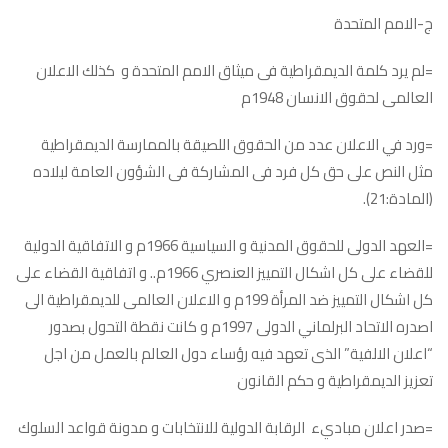
ج-الامم المتحدة
=لم يرد كلمة الديمقراطية فى ميثاق الامم المتحدة و كذلك الاعلان
العالمى لحقوق الانسان 1948م
=ورد في الاعلان عدد من الحقوق اللصيقة بالممارسة الديمقراطية
مثل النص على حق كل فرد فى المشاركة فى الشؤون العامة لبلاده
(المادة:21).
=العهد الدولى للحقوق المدنية و السياسية 1966م و الاتفاقية الدولية
للقضاء على كل اشكال التمييز العنصري 1966م.. و اتفاقية القضاء على
كل اشكال التمييز ضد المرأة 199م و الاعلان العالمى للديمقراطية الى
اصدره الاتحاد البرلماني الدولى 1997م و كانت نقطة التحول بصدور
“اعلان الالفية” الذى تعهد فيه رؤساء دول العالم بالعمل من اجل
تعزيز الديمقراطية و حكم القانون
=صدر اعلان مباديء الرقابة الدولية للانتخابات و مدونة قواعد السلوك