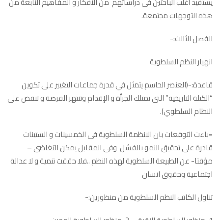
يستفيد أغلب الباحثين فى دراساتهم من الافكار و المفاهيم النابعة من
هذه التوجهات مجتمعة.
الفصل الثالث:-
انهيار النظم السلطوية
قاعدة:-(العنصر الحاسم يتمثل في قدرة جماعات التغيير على تكوين
“الكتلة التاريخية” التى تمتلك الجرأة و الإقدام وتنتهز الفرصة و تنقض على
النظام السلطوي).
=باءت التوقعات بان الانظمة السلطوية فى الخمسينات و الستينات
قادرة على تحقيق النمو بالفشل وفى المقابل يمكن التغاضى –
مؤقتا- عن الطبيعة السلطوية لهذه النظم ..فلا حققت تنمية و لا عدالة
اجتماعية وحقوق انسان
تناول الكاتب النظم السلطوية من منظورين:-