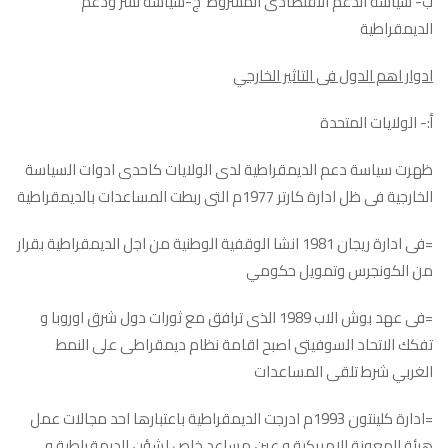
ب- سياسة الدعم الاقتصادى المشروط ج-سياسة نشر ودعم
الديمقراطية
ادوار اهم الدول فى التاثير الخارجي
أ:- الولايات المتحدة
ظهرت سياسة دعم الديمقراطية لدى الولايات كاحدى ادوات السياسة
الخارجية فى ظل ادارة كارتر 1977م التى ربطت المساعدات بالديمقراطية
=فى ادارة ريجان 1981 انشا الوقفية الوطنية من اجل الديمقراطية بقرار
من الكونجرس وتمويل حكومي
=فى عهد بوش الاب 1989 الذى ترافق مع ثورات دول شرق اوروبا و
تفكك الاتحاد السوفيتى اصبح اقامة نظام ديمقراطى على النمط
الغربي شرط تلقى المساعدات
=ادارة كلينتون 1993م ادرجت الديمقراطية باعتبارها احد مجالات عمل
هيئة المعونة الامريكية و عين مساعد خاص لشؤن الديمقراطية و