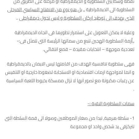
نقطة وسط بين السلطوية و الديمقراطية او مرحلة على الطريق من
السلطوية الى الديمقراطية ,,
بل هو نوع من الانفتاح السياسي المرحلى
الذى يهدف الى توطيد اركان السلطوية و ليس تحول ديمقراطى
..
وعليه لا يمكن التعويل على استمرار تطورها فى اتجاه الديمقراطية
,,أزمة السلطوية الهجين تنبع من سماتها الرئيسة التى تتمثل فى:-
تعددية موجهة – انتخابات مقيدة – قمع انتقائي.
فهى سلطوية تنافسية الهدف من اقامتها ليس الايمان بالديمقراطية
و انما لمواجهة ازمات اقتصادية او الاستجابة لضغوط خارجية او التنفيس
عن رغبات مكبوتة مع تصور انها لا تزال ممسكة بخيوط اللعبة السياسية
.
سمات السلطوية النقية :-
1- سلطة هرمية, تبدا من صغار الموظفين وصولا الى قمة السلطة التى
تتركزفى يد شخص واحد او مجموعة