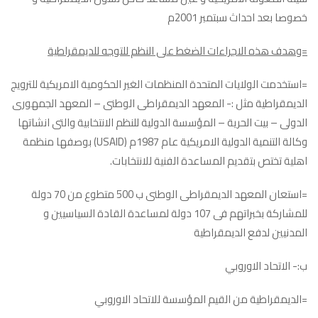
خصوصا بعد احداث سبتمبر 2001م
=وهدف هذه الاجراءات الضغط على النظم للتوجه للديمقراطية
=استخدمت الولايات المتحدة المنظمات الغير الحكومية الامريكية للترويج
الديمقراطية مثل :- المعهد الديمقراطى الوطنى – المعهد الجمهورى
الدولى – بيت الحرية – المؤسسة الدولية للنظم الانتخابية والتى انشاتها
وكالة التنمية الدولية الامريكية عام 1987م (USAID) بوصفها منظمة
اهلية تختص بتقديم المساعدة الفنية للانتخابات.
=استعان المعهد الديمقراطى الوطنى ب 500 متطوع من 70 دولة
للمشاركة بخبراتهم فى 107 دولة لمساعدة القادة السياسيين و
المدنيين لدفع الديمقراطية
ب:- الاتحاد الاوروبي
=الديمقراطية من القيم المؤسسة للاتحاد الاوروبي