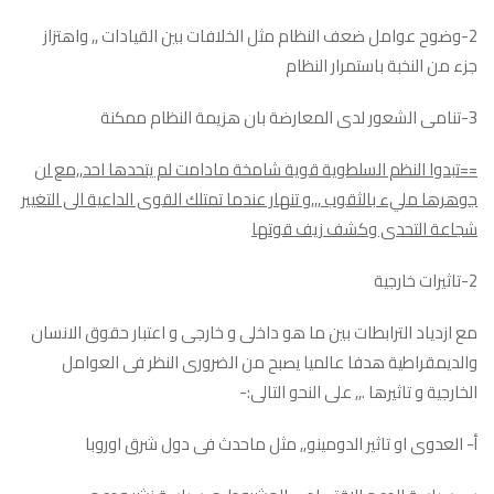
2-وضوح عوامل ضعف النظام مثل الخلافات بين القيادات ,, واهتزاز
جزء من النخبة باستمرار النظام
3-تنامى الشعور لدى المعارضة بان هزيمة النظام ممكنة
==تبدوا النظم السلطوية قوية شامخة مادامت لم يتحدها احد,,مع ان
جوهرها مليء بالثقوب ,,,و تنهار عندما تمتلك القوى الداعية الى التغيير
شجاعة التحدى وكشف زيف قوتها
2-تاثيرات خارجية
مع ازدياد الترابطات بين ما هو داخلى و خارجى و اعتبار حقوق الانسان
والديمقراطية هدفا عالميا يصبح من الضرورى النظر فى العوامل
الخارجية و تاثيرها .,, على النحو التالى:-
أ- العدوى او تاثير الدومينو,, مثل ماحدث فى دول شرق اوروبا