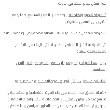
حول شكل نظام الحكم فى الدولة,,
3-مرحلة الاختيار واتخاذ القرار
بعد فشل الصراع السياسي مما يدفع
القوى الى السعي للتفاوض
4-مرحلة التعود
,, ويقصد بها استقرار النظام الديمقراطى وتوطيد اركانه
(فى المراحلة 3 قبل الفاعلين النظام,, اما فى ال 4 يسود الاقتناع
بالديمقراطية عمليا )
=وفى هذا الاتجاه يرجح روستو ان المتغير المهم هو اختيار النخب
السياسية ,,
ثالثا:- اتجاه التحليل البنائي (توزيع القوة الاقتصادية والاجتماعية)
=نقطة انطلاق هذا الاتجاه هي بناء القوة الاقتصادية و الاجتماعية و
ما ينتج عنه من توازن للقوى بين الجماعات و النخب وانماط التفاعلات
بينها ,, و ان هذا العامل هو الذى يحدد التطور السياسي و ما اذا كان