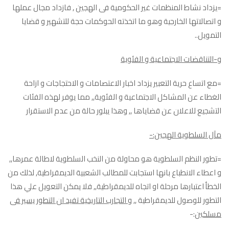
=يزداد نشاط المنظمات غير الحكومية فى الهجين , فازداد مجال عملها
و اتصالاتها الخارجية وهو ما اتخذته الحوكمات حجة للتشهير و قضايا
التمويل..
و-التناقضات الاجتماعية و الفئوية
=مع اتساع حرية التعبير يزداد اخبار الاعتصامات و الاحتجاجات و ازاحة
الغطاء عن المشاكل الاجتماعية و الفئوية,, مما يوفر لهذه الفئات
التشجيع للاعلان عن قضاياها ,, وهذا يبلور حالة من عدم الاستقرار
مآل السلطوية الهجين:-
=تطور النظم السلطوية هو محاولة من النخب السلطوية لاطالة عمرها,,
و اعطاء الانطباع بانها استجابت للمطالب الشعبية الديمقراطية, لذلك من
الخطأ اعتبارها مرحلة او اتجاه للديمقراطية,, فلا يمكن التعويل علي هذا
التطور للوصول للديمقراطية ,,
و التجارب التاريخية تفيد ان التطور يسير فى
مسلكين
:-