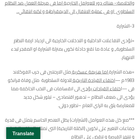
والخلاصة:- هناك دور للعوامل الخارجية اما فى مرحلة العمل ضد النظام
السلطوى او فى عملية الانتقال الى الديمقراطية و لكنه انتقائي..
3-الشرارة
=تؤدى التفاعلات الداخلية و التدخلات الخارجية الى ازدياد ازمة النظم
السلطوية,, و عادة ما تقع حادثة تكون بمنزلة الشرارة او المفجر لبدء
الانهيار.
=هذه الشرارة
اما هزيمة عسكرية
مثل الارجنتين فى حرب الفوكلاند
1983م —
اختفاء القيادة التاريخية
للدولة السلطوية مثل وفاة فرانكو
فى —ا
ختفاء القيادات يؤدى
الى انقسامات فى النخب الحاكمة مما
يؤدى الى ضعف النظام – تدهور اقتصادى – تبلور شكل جديد
للمعارضة يثق به الراي العام –تطور دولى.
***مع كل هذه العوامل (الشرارات) يظل العنصر الحاسم يتمثل فى قدرة
جماعات التغيير على تكوين (الكتلة التاريخية) التى تمتلك الجراة و الاقدام
Translate
و تنتهز الفرصة و تنقض على النظام