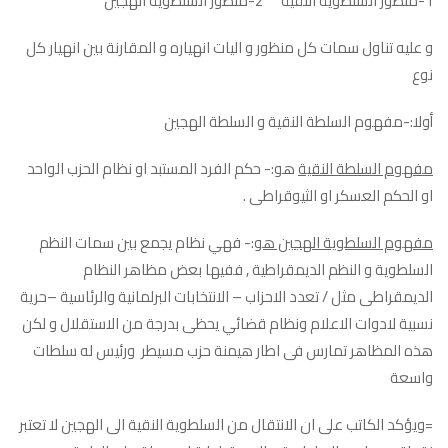
1-منظور السلطوية النقية 2-منظور السلطوية الهجين
و عليه تناول سمات كل منظور و اليات انهياره و المقارنة بين انهيار كل
نوع
أولا:-مفهوم السلطة النقية و السلطة الهجين
مفهوم السلطة النقية
هو:- حكم الفرد المستبد او نظام الحزب الواحد
او الحكم العسكر او الثيوقراطى .
مفهوم السلطوية الهجين هو
:- فهي نظام يجمع بين سمات النظم
السلطوية و النظم الديمقراطية , ففيها بعض مظاهر النظام
الديمقراطى مثل / تعدد الاحزاب – الانتخابات البرلمانية والرئاسية –حرية
نسبية لادوات الاعلام ونظام قضائي يحظى بدرجة من الاستقلال و لكن
هذه المظاهر تمارس فى اطار هيمنة حزب مسيطر ورئيس له سلطات
واسعة
=ويؤكد الكاتب على ان الانتقال من السلطوية النقية الى الهجين لا تعتبر