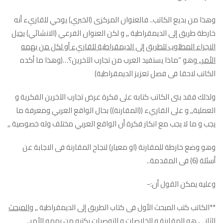
وهذا من بديع الكاتب.. فالعنوان المركزى (الخبري) يوحي للقاريء أنه
خارطة طريق إلى الديمقراطية ,, و لكن العنوان الفرعي (الانشائي)
يحيل
الاجراء المطلوب للطريق إلى الديمقراطية للقاريء أو لكل من يهمه
الأمر,,
وهو “ماذا يستفيد العرب من تجارب الآخرين؟…(وهذا ما أكده
الكاتب لاحقا فى فصل تعزيز الديمقراطية)
ولذلك فقد بنى الكاتب كتابه على فكرة عرض تجارب الآخرين الفكرية و
العملية,, و على القاريء ((المقارنة)) بحال الواقع العربي ومعرفة ما
يجب و ما لا يجب مع انكار فكرة أن الواقع العربي مختلف وله خصوصية ,,
وهو وضع خارطة للمقارنة (او معيار) لنجاح المقارنة فى الاجابة عن
أسئلة (6) فى المقدمة..
وعليه يمكن القول أن:-
**الكاتب كتب المبحث الأول فى كتاب الطريق إلى الديمقراطية ,,
والمبحث
الثانى هو المقارنة و الخلاصات و التوصيات يكتبه من يهمه الأمر..