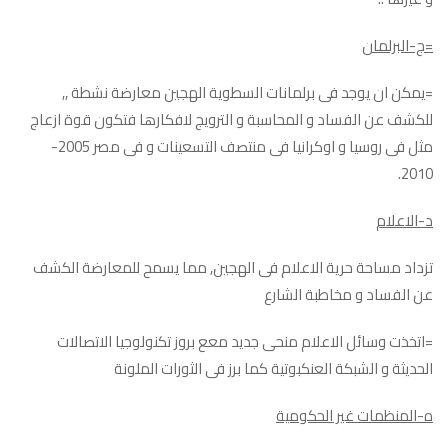
=ج-البرلمان
=يمكن ان يوجد فى برلمانات السطوية الهجين معارضة نشطة ,,
للكشف عن الفساد و المحاسبة و الترويج لافكارها فتكون قوة ازعاج
مثل فى روسيا و اوكرانيا فى منتصف التسعينات و فى مصر 2005-
2010.
د-الاعلام
تزداد مساحة حرية الاعلام فى الهجين, مما يسمح للمعارضة الكشف
عن الفساد و مخاطبة الشارع
=اتخذت وسائل الاعلام منحى جديد معع بروز تكنولوجيا الاتصالات
الحديثة و الشبكة العنكبوتية كما برز فى الثورات الملونة
ه-المنظمات غير الحكومية