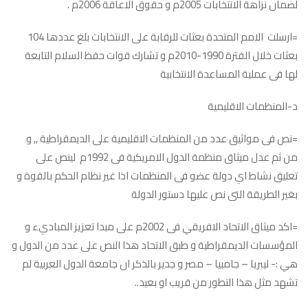
لضمان نزاهة الانتخابات 2005م و حقوق الاعاقة 2006م .
=ارسلت الامم المتحدة بعثات للرقابة على الانتخابات بلغ عددها 104
بعثات خلال الفترة 1990-2010م و تشارك قوات حفظ السلام التابعة
لها فى عملية المساعدة الانتخابية
د-المنظمات الاقليمية
=نص فى مواثيق عدد من المنظمات الاقليمية على الديمقراطية ,, و
من ثم عدل ميثاق منظمة الدول الامريكية فى 1992م لينص على
تعليق نشاط اي دولة عضو فى المنظمات اذا غير نظام الحكم بالقوة و
بغير الطريقة التى نص عليها دستور الدولة
=اكد ميثاق الاتحاد الافريقي فى 2002م على مبدا تعزيز المباديء و
المؤسسات الديمقراطية و طبق الاتحاد هذا النص على عدد من الدول و
هي :- ليبريا – جامبيا – مصر و جدير بالذكر ان جامعة الدول العربية لم
تشهد مثل هذا التطور من قريب او بعيد..