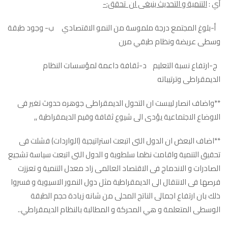
أي :
التنمية و التحديث ينبغى ان تحقق:-
أ-بلوغ المجتمع درجة ملموسة من النمو الاقتصادي ب- وجود طبقة
وسطى عريضة ونظام طبقي مرن
ج-ارتفاع نسبة التعليم د-ثقافة داعمة لمؤسسات النظام
الديمقراطى وترتيباته
**واضاف انصار ليبست ان التحول الديمقراطى جوهره حدوث تغير فى
الاوضاع الاجتماعية يؤدى الى شيوع ثقافة وقيم الديمقراطية ,,
**اضاف البعض ان الدول التى اتبعت استراتيجية (الواردات) فشلت فى
تحقيق التنمية واقامت نظما سلطوية و الدول التى اتبعت سياسة تشجيع
الصادرات و الاندماج فى الاقتصاد العالمى زاد معدل التنمية و تعززت
فرصها فى الانتقال الى الديمقراطية مثل دول النمور الاسيوية و فسروا
ذلك بان ارتفاع اجمالى الناتج المحلى من شانه زيادة حجم الطبقة
الوسطى المتعلمة و هي المحركة و المطالبة بالنظام الديمقراطي..