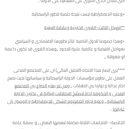
التى تمكن احدى القوى على السيطرة على الدولة ..
=وعليه الديمقراطية ليست نتيجة حتمية لتطور الراسمالية
**الهيكل الثالث:-القوى الخارجية وعلاقة التبعية
=وهذا خصوصا للدول النامية لتاثر تطورها الاقتصادى و السياسي
بعوامل اقليمية و عالمية عابرة للحدود ,,وهذه القوى قد تكون داعمة
او معوقة ,,
****يرى انصار هذا الاتجاه (التحليل البنائي) ان على المجتمع المدنى
العمل على تطوير مؤسسات الدولة الراسمالية و سياساتها بحيث تصبح
اكثر عدالة و توازنا بين الطبقات ,,
ومن ثم يعتبر الصراع بين المجتمع
المدنى و الحكومة اداة لاصلاح الاختلالات البنائية فى تكوين الدولة
الراسمالية ,, وعليه تجاوز المفهوم الشكلى للديمقراطية و الوصول الى
غاياتها
..
الخلاصة:- الاتجاهات الثلاثة مكملة لبعضها البعض ,, و بصفة عامة