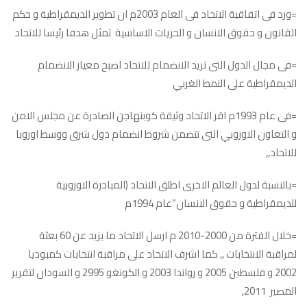
=ورد فى اتفاقية الاتحاد فى العام 2003م ان تطوير الديمقراطية و حكم
القانون و حقوق الانسان و الحريات الاساسية تمثل هدفا رئيسا للاتحاد
=فى مجال الدول التى تريد الانضمام للاتحاد اصبح معيار الانضمام
الديمقراطية على النمط الغربي
=فى عام 1993م اقر الاتحاد وثيقة كوبنهاجن الصادرة عن مجلس الامن
و التعاون الاوروبي التى تتضمن شروط انضمام دول شرق ووسط اوروبا
للاتحاد,,
=بالنسبة لدول العالم الاخرى اطلق الاتحاد (المبادرة الاوروبية
للديمقراطية و حقوق الانسان”عام 1994م
=خلال الفترة من 2000-2010 م ارسل الاتحاد ما يزيد عن 60 بعثة
لمراقبة الانتخابات ,, كما اشرف الاتحاد على مراقبة انتخابات كمبوديا
2002 و فلسطين 2005 و رواندا 2003 و الكونغو 2995 و السودان لتقرير
المصير 2011,