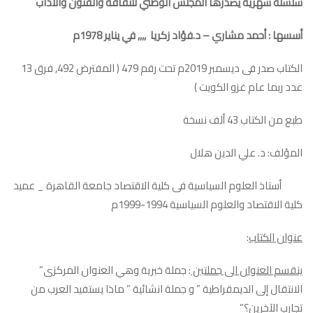
سلسلة شهرية يصدرها المجلس الوطني للثقافة والفنون والآداب
أسسها : أحمد مشاري – د.فؤاد زكريا ,,,, في يناير 1978م
الكتاب صدر فى ديسمبر 2019م تحت رقم 479 ( المفترض 492, فرق 13
عدد ربما عام غزو الكويت )
طبع من الكتاب 43 ألف نسخة
المؤلف: د. علي الدين هلال
أستاذ العلوم السياسية فى كلية الاقتصاد جامعة القاهرة _ عميد
كلية الاقتصاد والعلوم السياسية 1994-1999م
عنوان الكتاب
:
ينقسم العنوان الى جملتين
: جملة خبرية وهي العنوان المركزى”
الانتقال إلى الديمقراطية ” و جملة انشائية ” ماذا يستفيد العرب من
تجارب الآخرين؟”