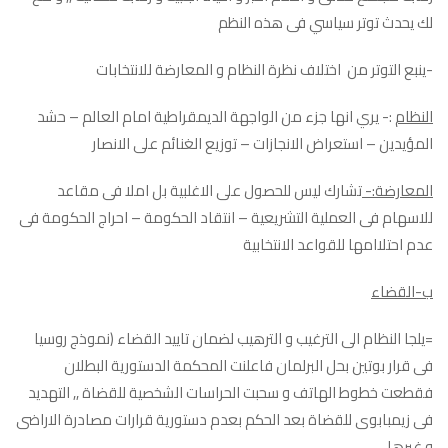
لك يحدث توتر سياسي فى هذه النظم
-ينبع التوتر من اختلاف نظرة النظام و المعارضة للانتخابات
النظام
:- يري انها جزء من الواجهة الديمقراطية امام العالم – حشد
المؤيدين – استعراض الانجازات – توزيع الغنائم على الانصار
المعارضة:-
تشارك ليس للحصول على الاغلبية بل املا فى مقاعد
للاسهام فى العملية التشريعية – انتقاد الحكومة – احراج الحكومة فى
عدم احتلاامها للقواعد الانتخابية
ب-القضاء
=يلجا النظام الى الترغيب و الترهيب لضمان تاييد القضاء (نموذج روسيا
فى قرار بوتين بحل البرلمان فاعلنت المحكمة الدستورية البطلان
فقطعت خطوط الهاتف و سحبت الحراسات الشخصية للقضاة ,, التهديد
فى زيمبابوى للقضاة بعد الحكم بعدم دستورية قرارات مصادرة الاراضى
و غيرها ..