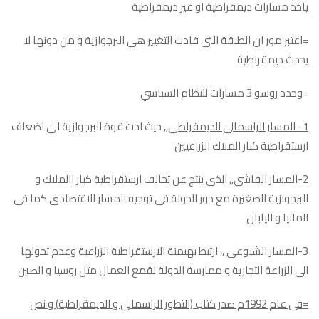
ياخذ مسارات ديمقراطية او غير ديمقراطية
=اعتبر مور ان الطبقة التى قادت التغيير هي البرجوازية و من دونها لا
يحدث ديمقراطية
=وحدد روسو 3 مسارات للنظام السياسي
1- المسار الراسمالى الديمقراطى,,
حيث ادت قوة البرجوازية الى اضعاف
ارستقراطية كبار الملاك الزراعيين
2-المسار الفاشي
,, الذى ينتج عن تحالف ارستقراطية كبار االملاك و
البرجوازية الصغيرة مع دور الدولة فى توجيه المسار الاقتصادى كما فى
المانيا و اليابان
3-المسار الشيوعى
,, ارتبط بهيمنة الارستقراطية الزراعية وعدم تحولها
الى الزراعة التجارية و ممارسة الدولة لقمع العمال مثل روسيا و الصين
=فى عام 1992م صدر كتاب (التطور الراسمالى و الديمقراطية) و نص