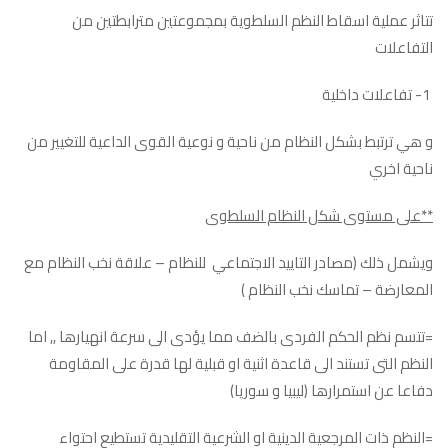
تتاثر عملية اسقاط النظم السلطوية بمجموعتين مترابطتين من
التفاعلات
1- تفاعلات داخلية
و هي ترتبط بشكل النظام من ناحية و نوعية القوى الداعية للتغيير من
ناحية اخري
**على مستوى شكل النظام السلطوى
ويشمل ذلك (مصادر التاييد الاجتماعي للنظام – علاقة نخب النظام مع
المعارضة – تماسك نخب النظام )
=تتسم نظم الحكم الفردى بالضف مما يؤدى الى سرعة انهيارها ,, اما
النظم التى تستند الى قاعدة اثنية او قبلية لها قدرة على المقاومة
دفاعا عن استمرارها (ليبيا و سوريا)
=النظم ذات المرجعية الدينية او الشرعية التقليدية تستطيع احتواء